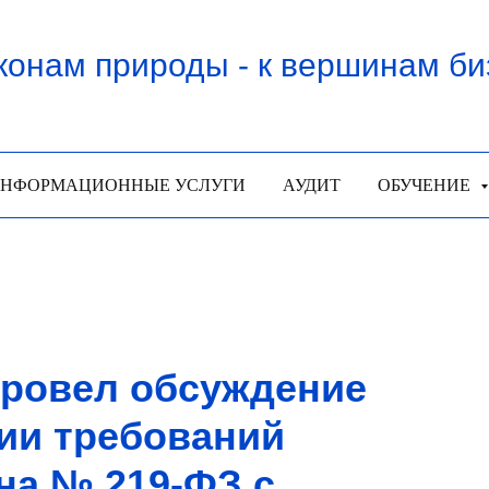
конам природы - к вершинам би
НФОРМАЦИОННЫЕ УСЛУГИ
АУДИТ
ОБУЧЕНИЕ
провел обсуждение
ии требований
на № 219-ФЗ с