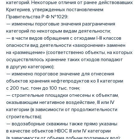
категорий. Некоторые отличия от ранее действовавших
Критериев, утвержденных постановлением
Правительства Р Ф № 1029:
— изменены пороговые значения разграничения
категорий по некоторым видам деятельности;
— в части видов обращения с отходами I-III классов
опасности вид деятельности «захоронение» заменен
на «размещение» (соответственно объекты, на которых
осуществлялось хранение таких отходов попадают
в другую категорию);
— изменено пороговое значение для отнесения
объектов хранения нефтепродуктов ко II категории
с 200 тыс. тонн до 100 тыс. тонн;
— строительные площадки отнесены к объектам,
оказывающим негативное воздействие, III или IV
категории (в зависимости от продолжительности
строительства);
— водозаборные скважины также прямо указаны
в качестве объектов НВОС III или IV категории
(в зависимости от объема добычи подземных вод);