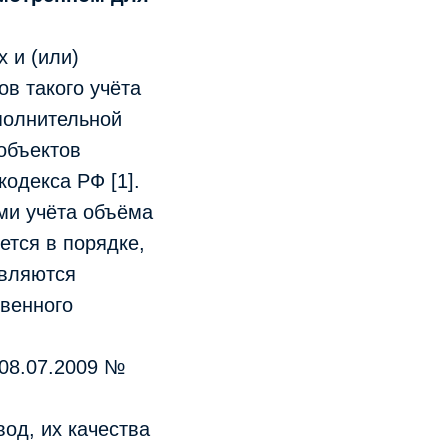
 и (или)
ов такого учёта
полнительной
объектов
кодекса РФ [1].
ми учёта объёма
ется в порядке,
авляются
твенного
 08.07.2009 №
од, их качества