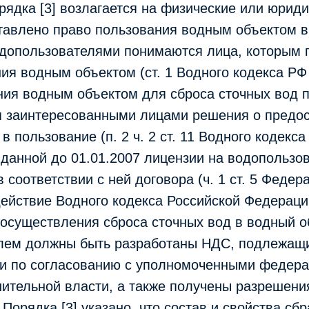
орядка [3] возлагается на физические или юрид
тавлено право пользования водным объектом в 
одопользователями понимаются лица, которым 
ия водным объектом (ст. 1 Водного кодекса РФ [
ния водным объектом для сброса сточных вод 
я заинтересованными лицами решения о предо
в пользование (п. 2 ч. 2 ст. 11 Водного кодекса
данной до 01.01.2007 лицензии на водопользо
 соответствии с ней договора (ч. 1 ст. 5 Федер
ействие Водного кодекса Российской Федерации
 осуществления сброса сточных вод в водный о
лем должны быть разработаны НДС, подлежащ
и по согласованию с уполномоченными федер
ительной власти, а также получены разрешения
0 Порядка [3] указано, что состав и свойства с