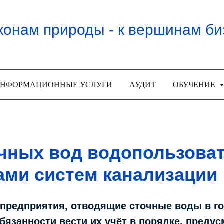
конам природы - к вершинам би
НФОРМАЦИОННЫЕ УСЛУГИ
АУДИТ
ОБУЧЕНИЕ
очных вод водопользова
ами систем канализации
 предприятия, отводящие сточные воды в г
бязанности вести их учёт в порядке, преду