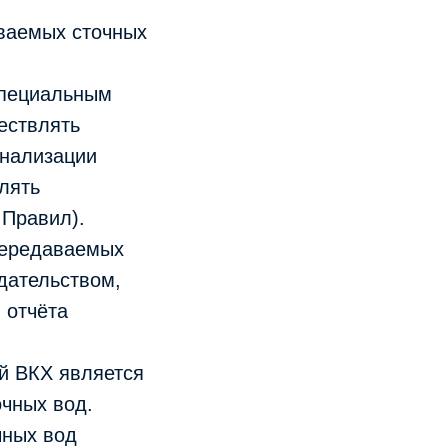
ываемых сточных
специальным
ествлять
анализации
лять
 Правил).
 передаваемых
дательством,
 отчёта
й ВКХ является
очных вод.
чных вод