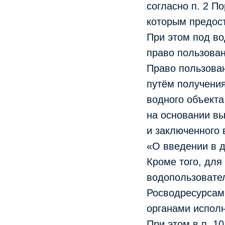
согласно п. 2 П
которым предос
При этом под в
право пользован
Право пользова
путём получени
водного объекта 
на основании вы
и заключенного в
«О введении в д
Кроме того, для
водопользовате
Росводресурсам
органами исполн
При этом в п. 1