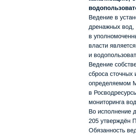
водопользоват
Ведение в устан
дренажных вод, 
в уполномоченн
власти является
и водопользовате
Ведение собств
сброса сточных 
определяемом М
в Росводресурсы
мониторинга вод
Во исполнение 
205 утверждён П
Обязанность вед