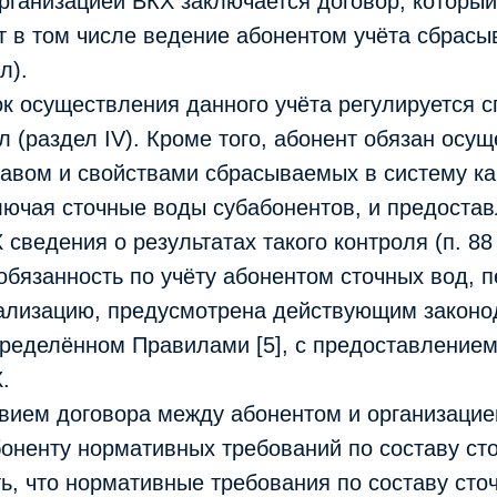
организацией ВКХ заключается договор, который
т в том числе ведение абонентом учёта сбрас
л).
к осуществления данного учёта регулируется 
 (раздел IV). Кроме того, абонент обязан осущ
тавом и свойствами сбрасываемых в систему к
лючая сточные воды субабонентов, и предостав
 сведения о результатах такого контроля (п. 88
обязанность по учёту абонентом сточных вод,
нализацию, предусмотрена действующим законо
пределённом Правилами [5], с предоставлением
.
вием договора между абонентом и организацие
оненту нормативных требований по составу ст
ь, что нормативные требования по составу сто