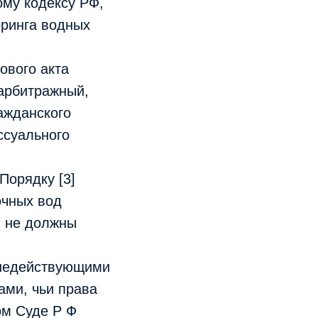
ому кодексу РФ,
оринга водных
ового акта
 арбитражный,
ражданского
ессуального
Порядку [3]
очных вод
, не должны
 недействующими
ми, чьи права
ом Суде Р Ф