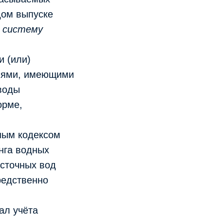
дом выпуске
в систему
и (или)
лями, имеющими
воды
орме,
ным кодексом
нга водных
 сточных вод
редственно
ал учёта