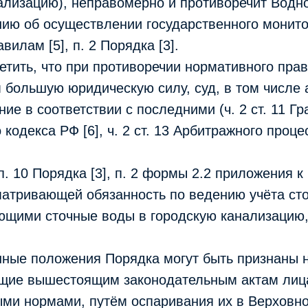
ализацию), неправомерно и противоречит Водн
нию об осуществлении государственного монит
авилам [5], п. 2 Порядка [3].
тить, что при противоречии нормативного прав
 большую юридическую силу, суд, в том числе
ие в соответствии с последними (ч. 2 ст. 11 Г
кодекса РФ [6], ч. 2 ст. 13 Арбитражного проц
. 10 Порядка [3], п. 2 формы 2.2 приложения к 
матривающей обязанность по ведению учёта ст
ющими сточные воды в городскую канализацию
анные положения Порядка могут быть признаны
ащие вышестоящим законодательным актам лица
ми нормами, путём оспаривания их в Верховн