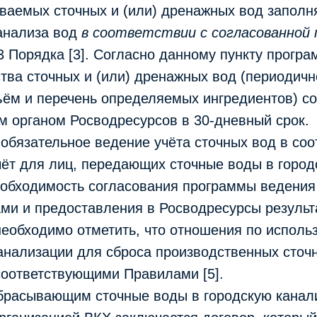
ваемых сточных и (или) дренажных вод заполн
 анализа вод
в соответствии с согласованной
13 Порядка [3]. Согласно данному пункту прогр
тва сточных и (или) дренажных вод (периодичн
ъём и перечень определяемых ингредиентов) с
м органом Росводресурсов в 30-дневный срок.
обязательное ведение учёта сточных вод в соо
чёт для лиц, передающих сточные воды в город
еобходимость согласования программы ведения
ми и предоставления в Росводресурсы результа
еобходимо отметить, что отношения по исполь
анализации для сброса производственных сточ
соответствующими Правилами [5].
брасывающим сточные воды в городскую канал