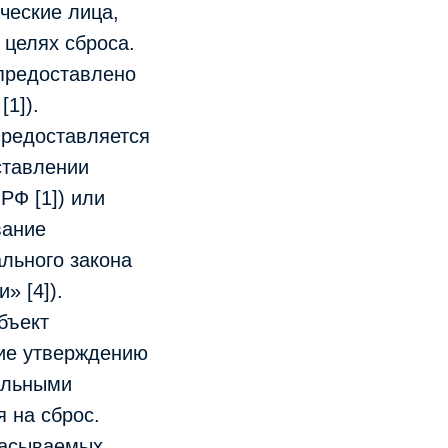
ические лица,
целях сброса.
предоставлено
1]).
предоставляется
ставлении
 РФ [1]) или
вание
ального закона
» [4]).
бъект
ие утверждению
альными
 на сброс.
брасываемых