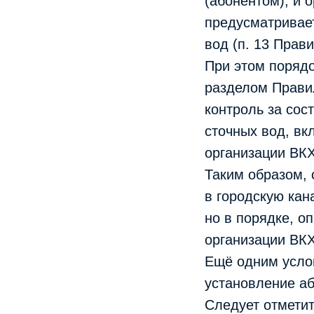
(абонентом), и 
предусматривае
вод (п. 13 Прави
При этом порядо
разделом Правил
контроль за сос
сточных вод, вк
организации ВКХ
Таким образом, 
в городскую ка
но в порядке, о
организации ВКХ
Ещё одним усло
установление аб
Следует отметит