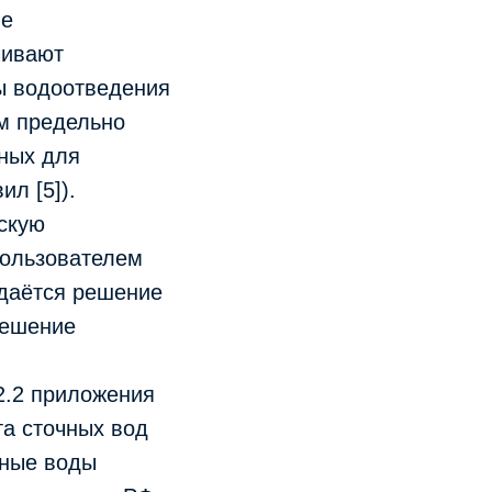
ые
чивают
ы водоотведения
м предельно
нных для
л [5]).
дскую
пользователем
ыдаётся решение
решение
 2.2 приложения
та сточных вод
чные воды