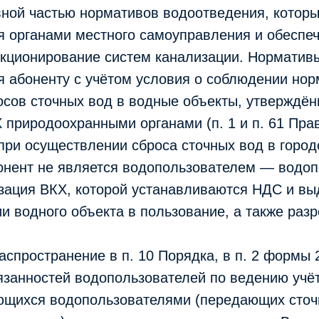
вной частью нормативов водоотведения, котор
я органами местного самоуправления и обеспе
кционирование систем канализации. Норматив
я абоненту с учётом условия о соблюдении нор
осов сточных вод в водные объекты, утверждё
 природоохранными органами (п. 1 и п. 61 Прави
при осуществлении сброса сточных вод в горо
онент не является водопользователем — водо
изация ВКХ, которой устанавливаются НДС и в
и водного объекта в пользование, а также раз
распространение в п. 10 Порядка, в п. 2 формы
бязанностей водопользователей по ведению учё
яющихся водопользователями (передающих сто