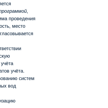
яется
 программой
,
амма проведения
ость, место
огласовывается
тветствии
скую
 учёта
тов учёта.
зованию систем
ных вод
изацию