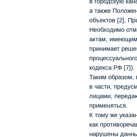
в городскую кан
а также Положе
объектов [2], Пр
Необходимо отме
актам, имеющим
принимает решен
процессуального 
кодекса РФ [7]).
Таким образом, п
в части, предус
лицами, переда
применяться.
К тому же указ
как противореч
нарушены данны