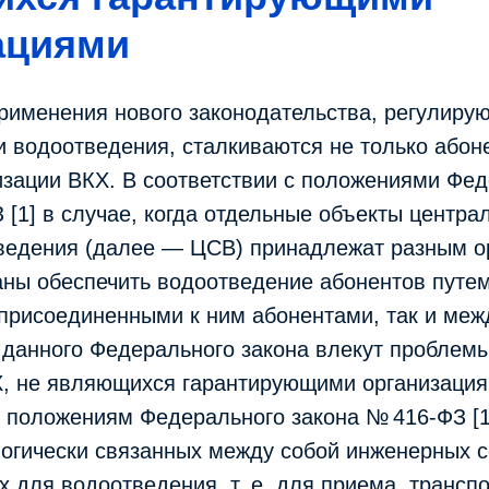
ациями
рименения нового законодательства, регулиру
 водоотведения, сталкиваются не только абоне
изации ВКХ. В соответствии с положениями Фе
 [1] в случае, когда отдельные объекты центра
ведения (далее — ЦСВ) принадлежат разным о
аны обеспечить водоотведение абонентов путе
 присоединенными к ним абонентами, так и меж
данного Федерального закона влекут проблемы
Х, не являющихся гарантирующими организация
 положениям Федерального закона № 416-ФЗ [1
логически связанных между собой инженерных 
 для водоотведения, т. е. для приема, трансп