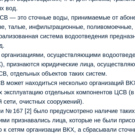
ых вод.
СВ — это сточные воды, принимаемые от абон
ые, талые, инфильтрационные, поливомоечные,
трализованная система водоотведения предназ
д.
, организациями, осуществляющими водоотвед
Х), признаются юридические лица, осуществля
В, отдельных объектов таких систем.
СВ может находиться несколько организаций ВК
 эксплуатацию отдельных компонентов ЦСВ (в 
 сети, очистных сооружений).
 № 167 [2] было предусмотрено наличие таких 
ими признавались лица, которые не были прис
 к сетям организации ВКХ, а сбрасывали сточ