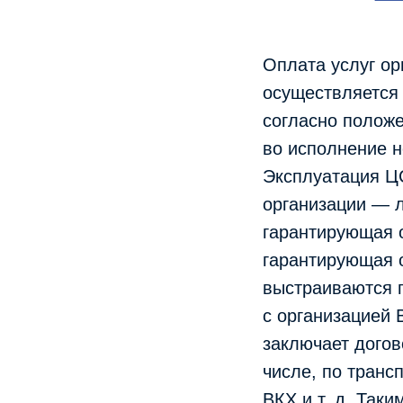
Оплата услуг о
осуществляется
согласно положе
во исполнение н
Эксплуатация Ц
организации — 
гарантирующая о
гарантирующая 
выстраиваются 
с организацией 
заключает догов
числе, по транс
ВКХ и т. д. Так