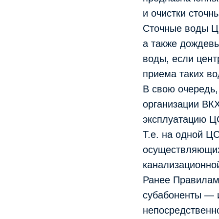
и очистки сточн
Сточные воды Ц
а также дождев
воды, если цен
приема таких во
В свою очередь
организации ВК
эксплуатацию ЦС
Т.е. на одной Ц
осуществляющих
канализационной
Ранее Правилами
субабоненты — 
непосредственно