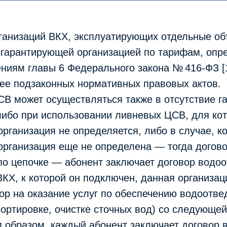
рганизаций ВКХ, эксплуатирующих отдельные о
 гарантирующей организацией по тарифам, оп
ниям главы 6 Федерального закона № 416-ФЗ [
ее подзаконных нормативных правовых актов.
СВ может осуществляться также в отсутствие 
либо при использовании ливневых ЦСВ, для ко
рганизация не определяется, либо в случае, ко
организация еще не определена — тогда догов
по цепочке — абонент заключает договор водо
ВКХ, к которой он подключен, данная организа
ор на оказание услуг по обеспечению водоотве
портировке, очистке сточных вод) со следующе
им образом, каждый абонент заключает договор