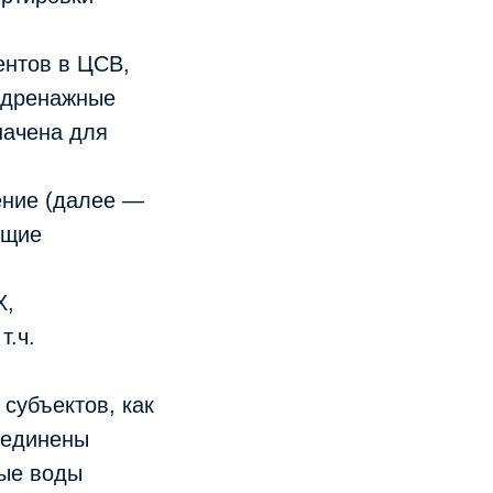
ентов в ЦСВ,
 дренажные
начена для
ение (далее —
ющие
Х,
т.ч.
субъектов, как
оединены
ные воды