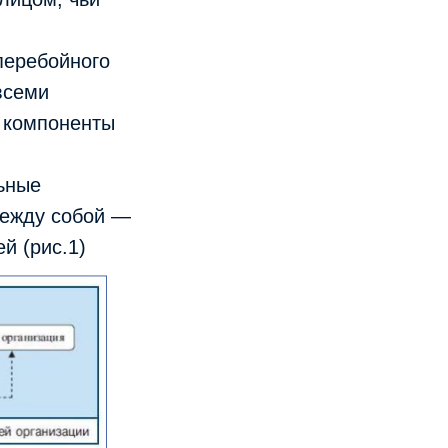
перебойного
всеми
 компоненты
ьные
между собой —
й (рис.1)