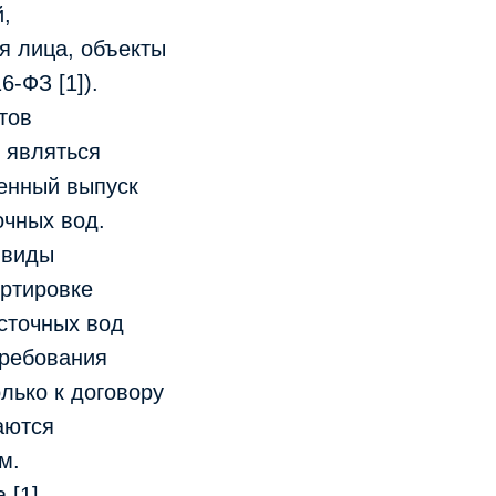
,
я лица, объекты
-ФЗ [1]).
тов
 являться
венный выпуск
очных вод.
 виды
ортировке
 сточных вод
требования
лько к договору
аются
м.
 [1],