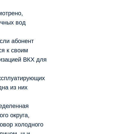
мотрено,
очных вод
если абонент
ся к своим
изацией ВКХ для
эксплуатирующих
на из них
ределенная
го округа,
говор холодного
лицом, чьи