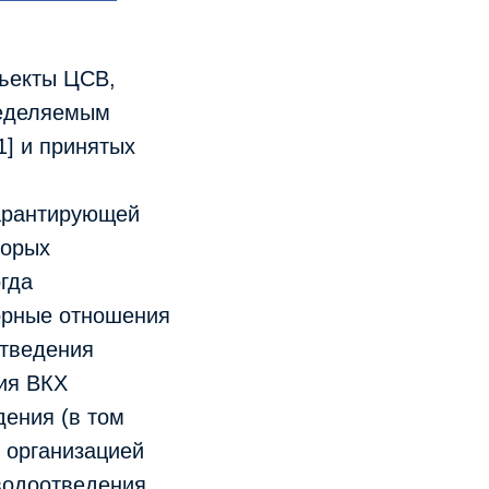
бъекты ЦСВ,
ределяемым
1] и принятых
гарантирующей
торых
гда
орные отношения
отведения
ция ВКХ
дения (в том
й организацией
 водоотведения