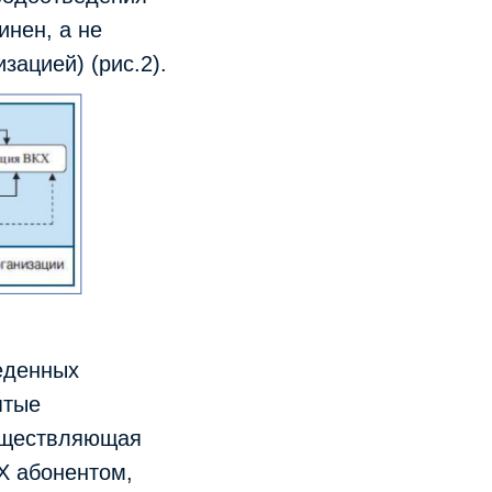
инен, а не
зацией) (рис.2).
еденных
ятые
существляющая
КХ абонентом,