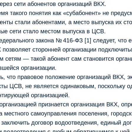
ерез сети абонентов организаций ВКХ.
мя такого понятия как «субабонент» не предус
нты стали абонентами, а место выпуска их ст
ые сети стало местом выпуска в ЦСВ.
едерального закона № 416-ФЗ [1] следует, что 
 позволяет сторонней организации подключить
м сетям — такой абонент сам становится орган
вшейся организации.
ь, что правовое положение организаций ВКХ, 
ты ЦСВ, не является одинаковым, поскольку од
нтирующей организацией.
организацией признается организация ВКХ, оп
 местного самоуправления поселения, городско
 заключить договор водоотведения, единый до
и водоотведения с любым обратившимся к ней 