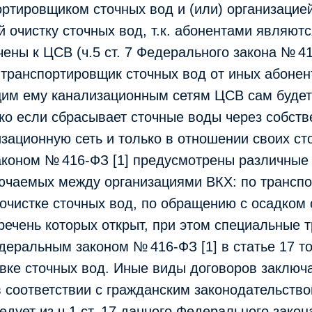
ортировщиком сточных вод и (или) организацией
очистку сточных вод, т.к. абонентами являютс
ены к ЦСВ (ч.5 ст. 7 Федерального закона № 416
транспортировщик сточных вод от иных абонен
им ему канализационным сетям ЦСВ сам будет
ко если сбрасывает сточные воды через собст
зационную сеть и только в отношении своих ст
коном № 416-ФЗ [1] предусмотрены различные
лючаемых между организациями ВКХ: по трансп
 очистке сточных вод, по обращению с осадком
речень которых открыт, при этом специальные 
еральным законом № 416-ФЗ [1] в статье 17 то
вке сточных вод. Иные виды договоров заключ
 соответствии с гражданским законодательство
едует из ч.1 ст. 17 данного Федерального закона