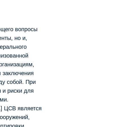
ющего вопросы
нты, но и,
дерального
лизованной
рганизациям,
м заключения
ду собой. При
 и риски для
ми.
] ЦСВ является
сооружений,
ортировки