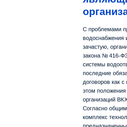
организ
С проблемами п
водоснабжения и
зачастую, орган
закона № 416-ФЗ
системы водоот
последние обяз
договоров как с
этом положения 
организаций ВК
Согласно общим
комплекс техно
предназначенных