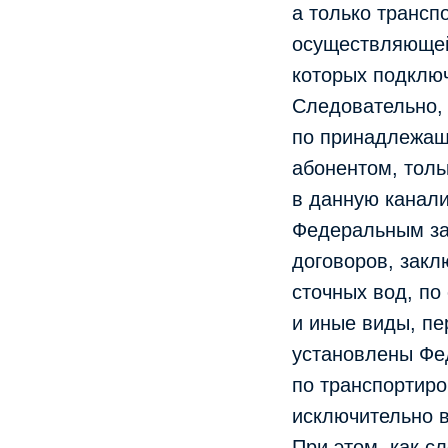
а только трансп
осуществляющей 
которых подключ
Следовательно, 
по принадлежащ
абонентом, толь
в данную канали
Федеральным за
договоров, зак
сточных вод, по
и иные виды, пе
установлены Фед
по транспортиро
исключительно в
При этом, как сл